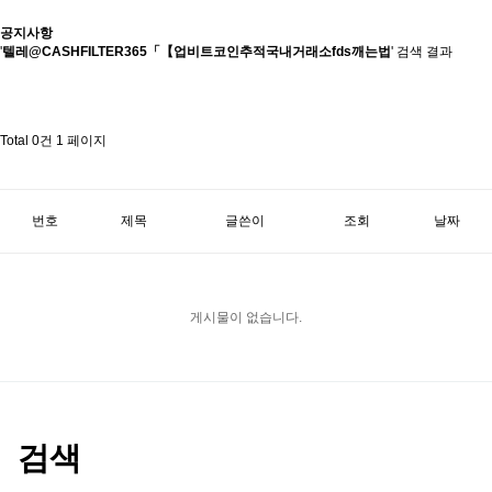
공지사항
'
텔레@CASHFILTER365「【업비트코인추적국내거래소fds깨는법
' 검색 결과
Total 0건
1 페이지
번호
제목
글쓴이
조회
날짜
게시물이 없습니다.
검색